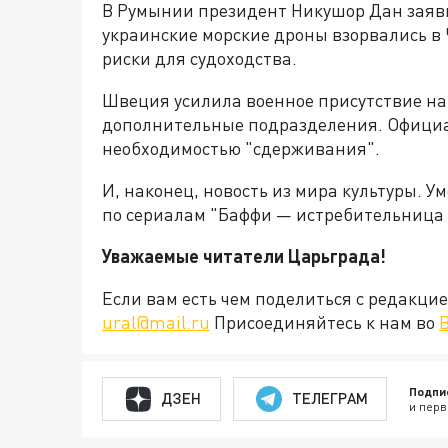
В Румынии президент Никушор Дан заяв
украинские морские дроны взорвались в
риски для судоходства.
Швеция усилила военное присутствие на 
дополнительные подразделения. Официа
необходимостью "сдерживания".
И, наконец, новость из мира культуры. У
по сериалам "Баффи — истребительница в
Уважаемые читатели Царьграда!
Если вам есть чем поделиться с редакц
ural@mail.ru
Присоединяйтесь к нам во
Подпи
ДЗЕН
ТЕЛЕГРАМ
и перв