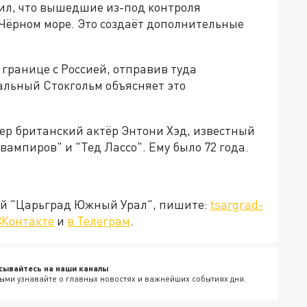
ил, что вышедшие из-под контроля
 Чёрном море. Это создаёт дополнительные
границе с Россией, отправив туда
льный Стокгольм объясняет это
мер британский актёр Энтони Хэд, известный
ампиров" и "Тед Лассо". Ему было 72 года.
ией "Царьград Южный Урал", пишите:
tsargrad-
ВКонтакте
и
в Телеграм
.
сывайтесь на наши каналы
ыми узнавайте о главных новостях и важнейших событиях дня.