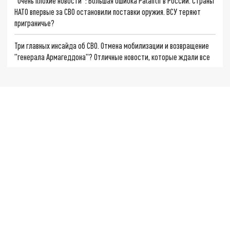
"Очень плохие новости": Большая ошибка Palantir в России. Страны
НАТО впервые за СВО остановили поставки оружия. ВСУ теряют
приграничье?
Три главных инсайда об СВО. Отмена мобилизации и возвращение
"генерала Армагеддона"? Отличные новости, которые ждали все