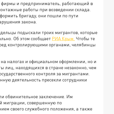
й фирмы и предприниматель, работающий в
 монтажные работы при возведении склада.
оформить бригаду, они пошли по пути
арушения закона.
ь, дельцы подыскали троих мигрантов, которые
ально. Об этом сообщает
РИА Крым.
Чтобы те
перед контролирующими органами, челябинцы
.
 на налогах и официальном оформлении, но и
ы лиц, находящихся в стране незаконно, чем
осударственного контроля за мигрантами.
онную деятельность пресекли сотрудники
ли обвинительное заключение. Им
й миграции, совершенную по
нием своего служебного положения, а также