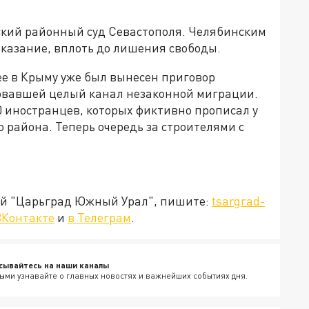
ский районный суд Севастополя. Челябинским
аказание, вплоть до лишения свободы.
ее в Крыму уже был вынесен приговор
овавшей целый канал незаконной миграции.
0 иностранцев, которых фиктивно прописал у
 района. Теперь очередь за строителями с
ией "Царьград Южный Урал", пишите:
tsargrad-
ВКонтакте
и
в Телеграм
.
сывайтесь на наши каналы
ыми узнавайте о главных новостях и важнейших событиях дня.