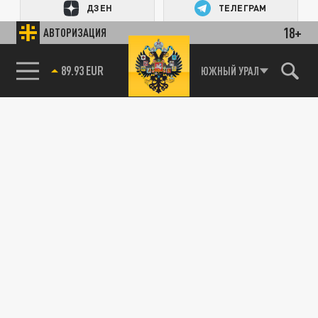
ДЗЕН
ТЕЛЕГРАМ
18+
АВТОРИЗАЦИЯ
89.93 EUR
ПОДЕЛИТЬСЯ В СОЦСЕТЯХ:
ЮЖНЫЙ УРАЛ
85.64 BRENT
Новости smi2.ru