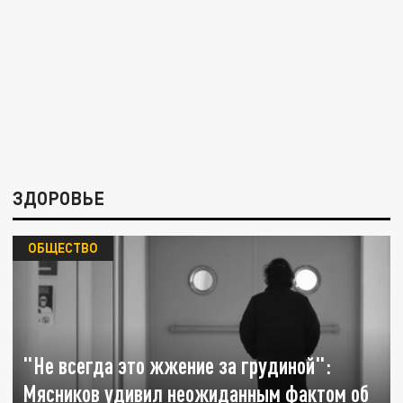
ЗДОРОВЬЕ
ОБЩЕСТВО
"Не всегда это жжение за грудиной":
Мясников удивил неожиданным фактом об