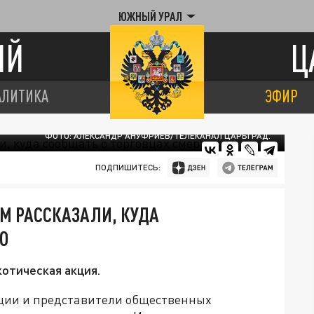
ЮЖНЫЙ УРАЛ
ИЙ
Ц
АЛИТИКА
ЭФИР
ФОТО: АЛЕКСАНДР АНУФРИЕВ/ТЕЛЕКАНАЛ ЦАРЬГРАД.
ПОДПИШИТЕСЬ:
АМ РАССКАЗАЛИ, КУДА
Ю
отическая акция.
иции и представители общественных