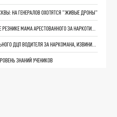
ОСКВЫ: НА ГЕНЕРАЛОВ ОХОТЯТСЯ "ЖИВЫЕ ДРОНЫ"
Я БЫЛА В ШОКЕ! ЧТО РАССКАЗАЛА О ДЕПУТАТЕ РЕЗНИКЕ МАМА АРЕСТОВАННОГО ЗА НАРКОТИКИ ХУДОЖНИКА
ПАССАЖИРКА ТАКСИ, КОТОРАЯ ПРИНЯЛА БОЛЬНОГО ДЦП ВОДИТЕЛЯ ЗА НАРКОМАНА, ИЗВИНИЛАСЬ ПЕРЕД НИМ
УРОВЕНЬ ЗНАНИЙ УЧЕНИКОВ