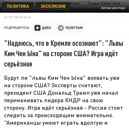
ПОЛИТИКА
ЭКСКЛЮЗИВ
КОЛЛАЖ ЦАРЬГРАДА
04 ОКТЯБРЯ 00:45
ПОДПИШИТЕСЬ:
"Надеюсь, что в Кремле осознают": "Львы
Ким Чен Ына" на стороне США? Игра идёт
серьёзная
Будут ли "львы Ким Чен Ына" воевать уже
на стороне США? Эксперты считают,
президент США Дональд Трамп уже начал
переманивать лидера КНДР на свою
сторону. Игра идёт серьёзная - России стоит
следить за происходящим внимательно.
"Американцы умеют играть вдолгую и