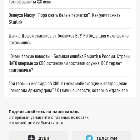
Технофашисты XXI века
Оплеуха Маску. "Пора снять белые перчатки": Как уничтожить
Starlink
Даня с Дашей спаслись от боевиков ВСУ. Но беды для малышей не
закончились
"Очень плохие новости": Большая ошибка Palantir в России. Страны
НАТО впервые за СВО остановили поставки оружия. ВСУ теряют
приграничье?
Три главных инсайда об СВО. Отмена мобилизации и возвращение
"генерала Армагеддона"? Отличные новости, которые ждали все
Подписывайтесь на наши каналы
и первыми узнавайте о главных новостях
и важнейших событиях дня.
ДЗЕН
ТЕЛЕГРАМ