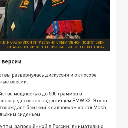
ЖИЛ НАЧАЛЬНИКОМ УПРАВЛЕНИЯ ОПЕРАТИВНОЙ ПОДГОТОВКИ
ГЕНШТАБА РОССИИ. КОНТРОЛИРОВАЛ БОЕВУЮ ПОДГОТОВКУ
е версии
твы развернулась дискуссия и о способе
ные версии.
йство мощностью до 500 граммов в
непосредственно под днищем BMW X3. Эту же
дтверждает близкий к силовикам канал Mash,
ельским сиденьем.
руппы, запрещённой в России, внимательно