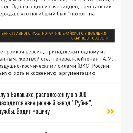
азад. Однако один из очевидцев, помогавший
ерждал, что погибший был "похож" на
ЛЬНИК ГЛАВНОГО РАКЕТНО-АРТИЛЛЕРИЙСКОГО УПРАВЛЕНИЯ.
СКРИНШОТ СОЦСЕТИ
ее громкая версия, принадлежит одному из
анным, жертвой стал генерал-лейтенант А.М.
оздушно-космическими силами (ВКС) России.
ную, хоть и косвенную, аргументацию:
олу в Балашихе, расположенную в 300
 находится авиационный завод "Рубин",
лужбы. Водит машину.