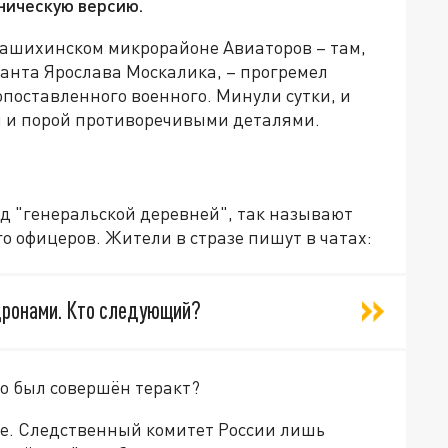
ническую версию.
алашихинском микрорайоне Авиаторов – там,
нанта Ярослава Москалика, – прогремел
поставленного военного. Минули сутки, и
 и порой противоречивыми деталями.
д "генеральской деревней", так называют
о офицеров. Жители в стразе пишут в чатах:
дронами. Кто следующий?
но был совершён теракт?
е. Следственный комитет России лишь