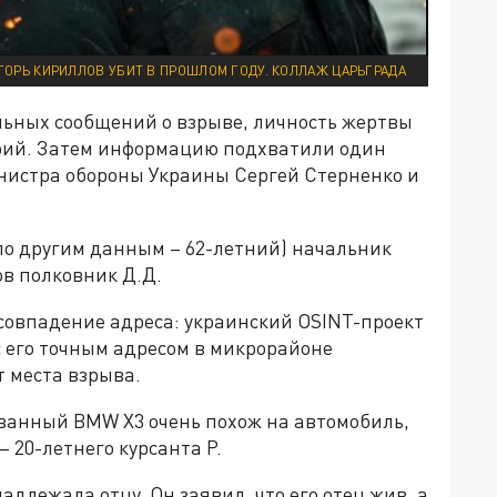
ГОРЬ КИРИЛЛОВ УБИТ В ПРОШЛОМ ГОДУ. КОЛЛАЖ ЦАРЬГРАДА
ьных сообщений о взрыве, личность жертвы
рий. Затем информацию подхватили один
нистра обороны Украины Сергей Стерненко и
(по другим данным – 62-летний) начальник
ов полковник Д.Д.
 совпадение адреса: украинский OSINT-проект
 с его точным адресом в микрорайоне
т места взрыва.
рванный BMW X3 очень похож на автомобиль,
– 20-летнего курсанта Р.
длежала отцу. Он заявил, что его отец жив, а