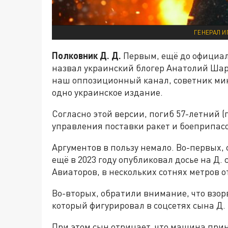
ГЕНЕРАЛ И
Полковник Д. Д.
Первым, ещё до официал
назвал украинский блогер Анатолий Ша
наш оппозиционный канал, советник ми
одно украинское издание.
Согласно этой версии, погиб 57-летний 
управления поставки ракет и боеприпас
Аргументов в пользу немало. Во-первых,
ещё в 2023 году опубликовал досье на Д.
Авиаторов, в нескольких сотнях метров о
Во-вторых, обратили внимание, что взо
который фигурировал в соцсетях сына Д. 
При этом сын отрицает, что машина прина