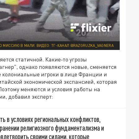
 МИССИЮ В МАЛИ. ВИДЕО: ТГ-КАНАЛ @RAZGRUZKA_VAGNERA
ляется статичной. Какие-то угрозы
агнер", однако появляются новые, сменяется
е колониальные игроки в лице Франции и
итайской экономической экспансией, которая
Поэтому меняются и условия работы на
ми, добавил эксперт:
ть в условиях региональных конфликтов,
ранении религиозного фундаментализма и
овлетворить своими силами, которые