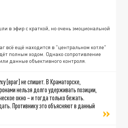
ли в эфир с краткой, но очень эмоциональной
раг всё ещё находится в "центральном котле"
 идёт полным ходом. Однако сопротивление
дили данные объективного контроля.
ху [враг] не спишет. В Краматорске,
Дронами нельзя долго удерживать позиции,
ческое окно – и тогда только бежать.
дать. Противнику это объясняют в данный