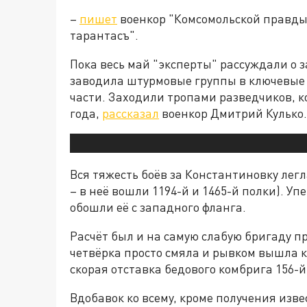
–
пишет
военкор "Комсомольской правды
тарантасъ".
Пока весь май "эксперты" рассуждали о з
заводила штурмовые группы в ключевые т
части. Заходили тропами разведчиков, к
года,
рассказал
военкор Дмитрий Кулько.
Вся тяжесть боёв за Константиновку легл
– в неё вошли 1194-й и 1465-й полки). У
обошли её с западного фланга.
Расчёт был и на самую слабую бригаду п
четвёрка просто смяла и рывком вышла к
скорая отставка бедового комбрига 156-
Вдобавок ко всему, кроме получения изв