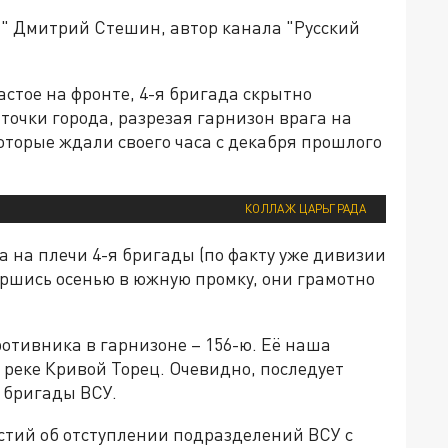
" Дмитрий Стешин, автор канала "Русский
астое на фронте, 4-я бригада скрытно
очки города, разрезая гарнизон врага на
оторые ждали своего часа с декабря прошлого
КОЛЛАЖ ЦАРЬГРАДА
а на плечи 4-я бригады (по факту уже дивизии
першись осенью в южную промку, они грамотно
ротивника в гарнизоне – 156-ю. Её наша
 реке Кривой Торец. Очевидно, последует
й бригады ВСУ.
естий об отступлении подразделений ВСУ с