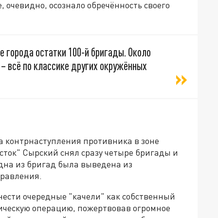
, очевидно, осознало обречённость своего
е города остатки 100-й бригады. Около
 – всё по классике других окружённых
а контрнаступления противника в зоне
сток" Сырский снял сразу четыре бригады и
одна из бригад была выведена из
правления.
нести очередные "качели" как собственный
ическую операцию, пожертвовав огромное