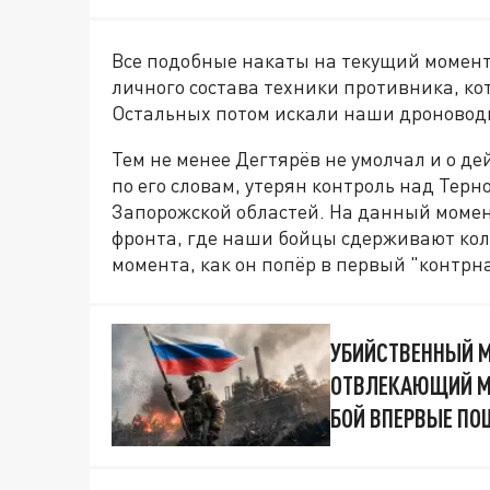
Все подобные накаты на текущий момен
личного состава техники противника, ко
Остальных потом искали наши дроновод
Тем не менее Дегтярёв не умолчал и о д
по его словам, утерян контроль над Тер
Запорожской областей. На данный момен
фронта, где наши бойцы сдерживают кол
момента, как он попёр в первый "контрна
УБИЙСТВЕННЫЙ М
ОТВЛЕКАЮЩИЙ МА
БОЙ ВПЕРВЫЕ ПО