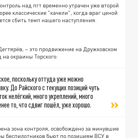
контроль над пгт временно утрачен уже второй
скорее классические "качели", когда враг ценой
ется сбить темп нашего наступления.
Дегтярёв, – это продвижение на Дружковском
 на окраины Торского:
кое, поскольку оттуда уже можно
ку. До Райского с текущих позиций чуть
ток нелёгкий, много укреплений, много
нее то, что сдвиг пошёл, уже хорошо.
рена зона контроля, освобождено за минувшие
оры беспилотников бьют по позициям ВСУ в