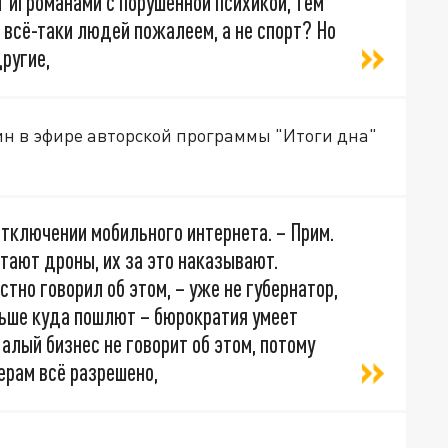
 игроманами с порушенной психикой, тем
 всё-таки людей пожалеем, а не спорт? Но
другие,
ин в эфире авторской программы "Итоги дна"
отключении мобильного интернета. – Прим.
етают дроны, их за это наказывают.
тно говорил об этом, – уже не губернатор,
льше куда пошлют – бюрократия умеет
алый бизнес не говорит об этом, потому
керам всё разрешено,