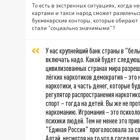
То есть в экстренных ситуациях, когда н
картами и такси народ сможет развлечься
букмекерские конторы, которые обирают 
стали "социально значимыми"?
У нас крупнейший банк страны в "белы
включать надо. Какой будет следующ
цивилизованных странах мира разреше
лёгких наркотиков демократия – это 
наркотики, а часть денег, которые б
регулятор распространения наркотиков
спорт – тогда на детей. Вы же не п
наркоманию. Игромания – это психоло
психики людей. Тем не менее это при
"Единая Россия" проголосовала за со
Алтай, несмотря на то что в соседнем