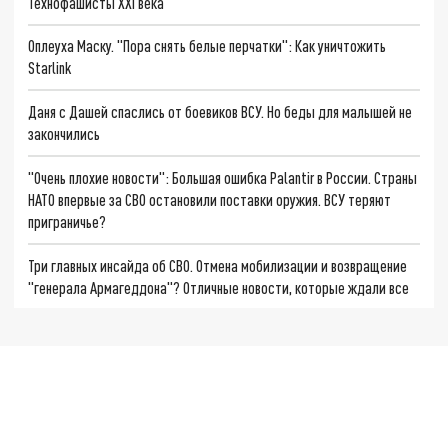
Технофашисты XXI века
Оплеуха Маску. "Пора снять белые перчатки": Как уничтожить
Starlink
Даня с Дашей спаслись от боевиков ВСУ. Но беды для малышей не
закончились
"Очень плохие новости": Большая ошибка Palantir в России. Страны
НАТО впервые за СВО остановили поставки оружия. ВСУ теряют
приграничье?
Три главных инсайда об СВО. Отмена мобилизации и возвращение
"генерала Армагеддона"? Отличные новости, которые ждали все