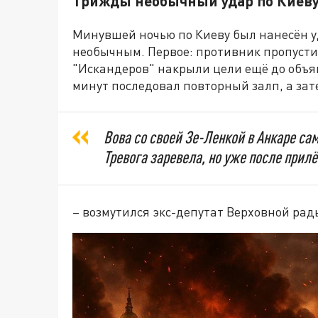
Трижды необычный удар по Киев
Минувшей ночью по Киеву был нанесён у
необычным. Первое: противник пропустил
"Искандеров" накрыли цели ещё до объя
минут последовал повторный залп, а зат
Вова со своей Зе-Ленкой в Анкаре сам
Тревога заревела, но уже после прилё
– возмутился экс-депутат Верховной рад