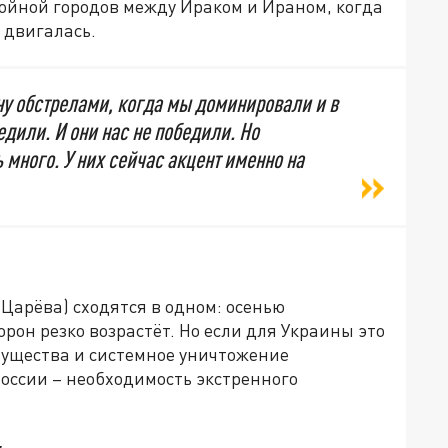
войной городов между Ираком и Ираном, когда
 двигалась.
ну обстрелами, когда мы доминировали и в
едили. И они нас не победили. Но
 много. У них сейчас акцент именно на
 Царёва) сходятся в одном: осенью
рон резко возрастёт. Но если для Украины это
мущества и системное уничтожение
России – необходимость экстренного