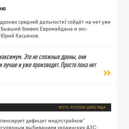
рю
дронах средней дальности) сойдёт на нет уже
л бывший боевик Евромайдана и экс-
 Юрий Касьянов.
 максимум. Это не сложные дроны, они
 лучше и уже производят. Просто пока нет
ФОТО: КОЛЛАЖ ЦАРЬГРАДА
омпенсирует дефицит мидлстрайков"
егулярным выбиванием украинских АЗС: