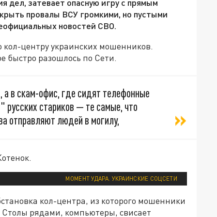
я дел, затевает опасную игру с прямым
крыть провалы ВСУ громкими, но пустыми
неофициальных новостей СВО.
о кол-центру украинских мошенников.
е быстро разошлось по Сети.
, а в скам-офис, где сидят телефонные
 русских стариков — те самые, что
ва отправляют людей в могилу,
отенок.
МОМЕНТ УДАРА. УКРАИНСКИЕ СОЦСЕТИ
становка кол-центра, из которого мошенники
. Столы рядами, компьютеры, свисает