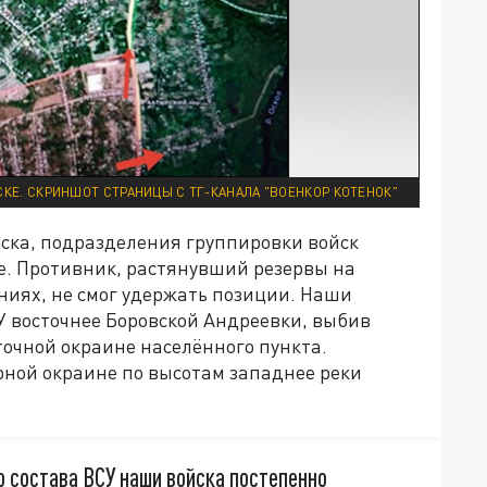
СКЕ. СКРИНШОТ СТРАНИЦЫ С ТГ-КАНАЛА "ВОЕНКОР КОТЕНОК"
нска, подразделения группировки войск
. Противник, растянувший резервы на
иях, не смог удержать позиции. Наши
 восточнее Боровской Андреевки, выбив
точной окраине населённого пункта.
ной окраине по высотам западнее реки
о состава ВСУ наши войска постепенно