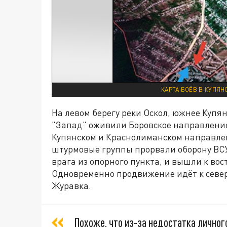
КАРТА БОЁВ В КУПЯН
На левом берегу реки Оскол, южнее Купя
"Запад" оживили Боровское направление
Купянском и Краснолиманском направлен
штурмовые группы прорвали оборону ВСУ
врага из опорного пункта, и вышли к вос
Одновременно продвижение идёт к север
Журавка.
Похоже, что из-за недостатка личног