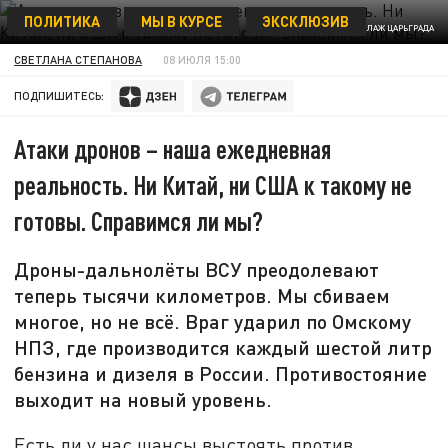
ПОЛИТИКА
МЫ В КУРСЕ
ЭКСКЛЮЗИВ
КОЛЛАЖ ЦАРЬГРАДА
СВЕТЛАНА СТЕПАНОВА
08 ИЮЛЯ 15:00
ПОДПИШИТЕСЬ:
Атаки дронов – наша ежедневная
реальность. Ни Китай, ни США к такому не
готовы. Справимся ли мы?
Дроны-дальнолёты ВСУ преодолевают
теперь тысячи километров. Мы сбиваем
многое, но не всё. Враг ударил по Омскому
НПЗ, где производится каждый шестой литр
бензина и дизеля в России. Противостояние
выходит на новый уровень.
Есть ли у нас шансы выстоять против