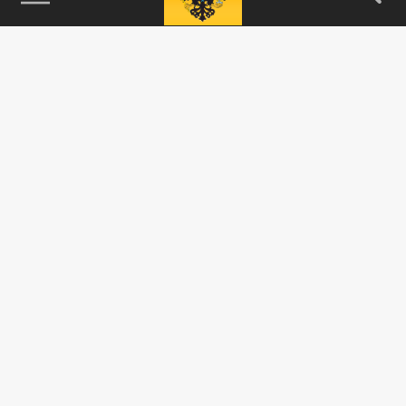
115093, г. Москва, переулок Партийный,
д.1, к.57, стр.3, эт.1, пом.I, ком.45