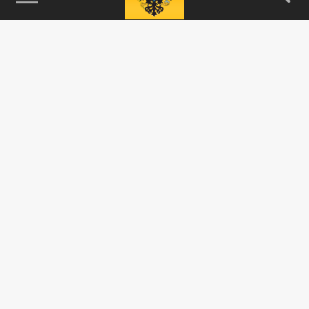
115093, г. Москва, переулок Партийный,
д.1, к.57, стр.3, эт.1, пом.I, ком.45