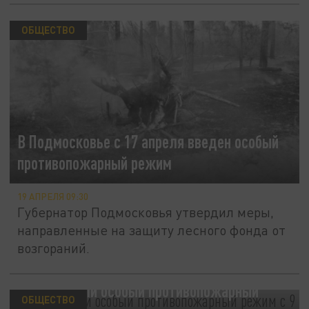
ОБЩЕСТВО
В Подмосковье с 17 апреля введен особый
противопожарный режим
19 АПРЕЛЯ 09:30
Губернатор Подмосковья утвердил меры,
направленные на защиту лесного фонда от
возгораний.
В Чите ввели особый противопожарный
ОБЩЕСТВО