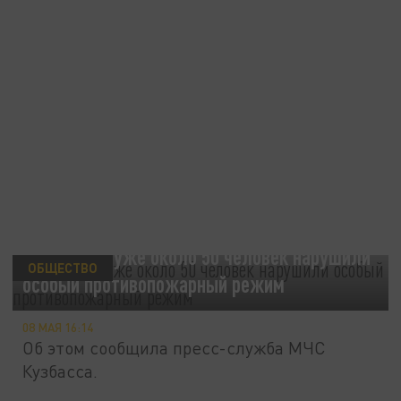
В Кузбассе уже около 50 человек нарушили
ОБЩЕСТВО
особый противопожарный режим
08 МАЯ 16:14
Об этом сообщила пресс-служба МЧС
Кузбасса.