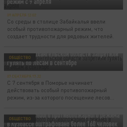
режим с 9 апреля
09 АПРЕЛЯ 12:02
Со среды в столице Забайкалья ввели
особый противопожарный режим, что
создает трудности для рядовых жителей.
Почему в Архангельской области запретили
ОБЩЕСТВО
гулять по лесам в сентябре
07 СЕНТЯБРЯ 17:32
С 7 сентября в Поморье начинает
действовать особый противопожарный
режим, из-за которого посещение лесов
будет...
За время особого противопожарного режима
ОБЩЕСТВО
в Кузбассе оштрафовано более 160 человек