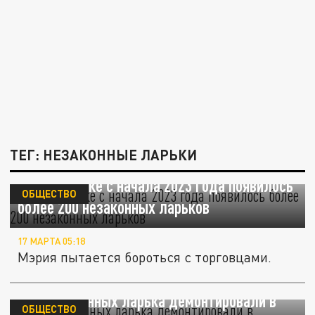
ТЕГ: НЕЗАКОННЫЕ ЛАРЬКИ
В Челябинске с начала 2023 года появилось
ОБЩЕСТВО
более 200 незаконных ларьков
17 МАРТА 05:18
Мэрия пытается бороться с торговцами.
Два незаконных ларька демонтировали в
ОБЩЕСТВО