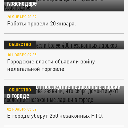
Краснодаре
20 ЯНВАРЯ 20:32
Работы провели 20 января.
В Ростове снесли более 400 незаконных
ларьков
ОБЩЕСТВО
10 НОЯБРЯ 09:35
Городские власти объявили войну
нелегальной торговле.
Власти Ростова заявили, что скоро
демонтируют последние незаконные ларьки
ОБЩЕСТВО
в городе
02 НОЯБРЯ 05:02
В городе уберут 250 незаконных НТО.