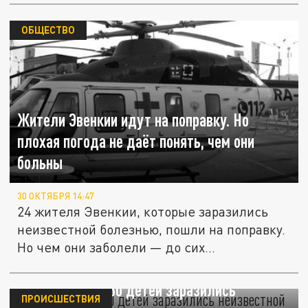
ОБЩЕСТВО
Жители Эвенкии идут на поправку. Но
плохая погода не даёт понять, чем они
больны
30 ОКТЯБРЯ 14:47
24 жителя Эвенкии, которые заразились
неизвестной болезнью, пошли на поправку.
Но чем они заболели — до сих...
В Красноярске 30 детей заразились
ПРОИСШЕСТВИЯ