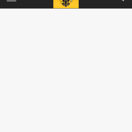
115093, г. Москва, переулок Партийный,
д.1, к.57, стр.3, эт.1, пом.I, ком.45