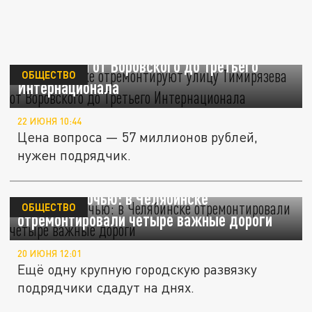
В Челябинске отремонтируют улицу
Тимирязева от Воровского до Третьего
ОБЩЕСТВО
Интернационала
22 ИЮНЯ 10:44
Цена вопроса — 57 миллионов рублей,
нужен подрядчик.
Работали ночью: в Челябинске
ОБЩЕСТВО
отремонтировали четыре важные дороги
20 ИЮНЯ 12:01
Ещё одну крупную городскую развязку
подрядчики сдадут на днях.
Не пройти: в Челябинске на Блюхера у