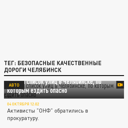
ТЕГ: БЕЗОПАСНЫЕ КАЧЕСТВЕННЫЕ
ДОРОГИ ЧЕЛЯБИНСК
Назван список улиц в Челябинске, по
АВТО
которым ездить опасно
04 ОКТЯБРЯ 12:02
Активисты "ОНФ" обратились в
прокуратуру.
Оживлённую улицу в центре Челябинска до