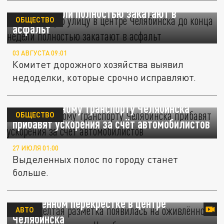
конца недели полностью закатают в
ОБЩЕСТВО
асфальт
03 АВГУСТА 09:01
Комитет дорожного хозяйства выявил
недоделки, которые срочно исправляют.
Общественному транспорту Челябинска
ОБЩЕСТВО
прибавят ускорения за счёт автомобилистов
27 ИЮЛЯ 01:00
Выделенных полос по городу станет
больше.
Ярко-жёлтая разметка появилась на
оживлённом перекрёстке в центре
АВТО
Челябинска