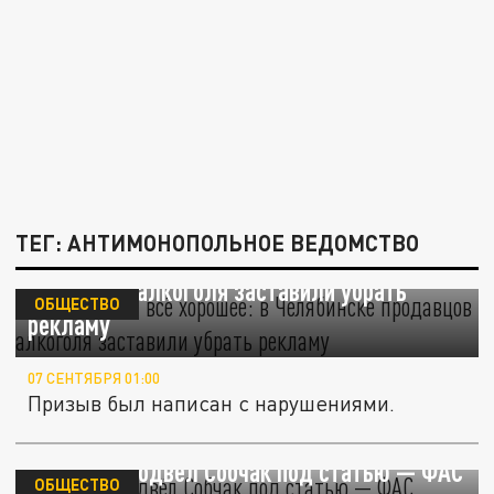
ТЕГ: АНТИМОНОПОЛЬНОЕ ВЕДОМСТВО
Наказали за всё хорошее: в Челябинске
продавцов алкоголя заставили убрать
ОБЩЕСТВО
рекламу
07 СЕНТЯБРЯ 01:00
Призыв был написан с нарушениями.
Алкоголь подвёл Собчак под статью — ФАС
ОБЩЕСТВО