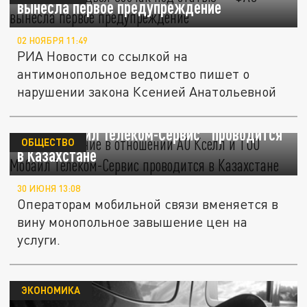
вынесла первое предупреждение
02 НОЯБРЯ 11:49
РИА Новости со ссылкой на
антимонопольное ведомство пишет о
нарушении закона Ксенией Анатольевной
Расследование в отношении АО "Кселл" и
ТОО "Мобайл Телеком-Сервис" проводится
ОБЩЕСТВО
в Казахстане
30 ИЮНЯ 13:08
Операторам мобильной связи вменяется в
вину монопольное завышение цен на
услуги.
ЭКОНОМИКА