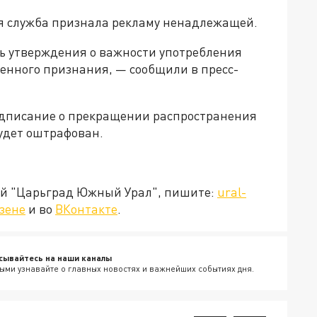
я служба признала рекламу ненадлежащей.
ь утверждения о важности употребления
енного признания, — сообщили в пресс-
дписание о прекращении распространения
будет оштрафован.
ией "Царьград Южный Урал", пишите:
ural-
зене
и во
ВКонтакте
.
сывайтесь на наши каналы
ыми узнавайте о главных новостях и важнейших событиях дня.