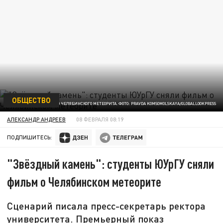
ОБЩЕСТВО
ЧАСТИЦА ТОГО САМОГО ЧЕЛЯБИНСКОГО МЕТЕОРИТА. ФОТО: PRAVDA KOMSOMOLSKAYA/GLOBALLOOKPRESS
АЛЕКСАНДР АНДРЕЕВ
08 ФЕВРАЛЯ 08:19
ПОДПИШИТЕСЬ:
"Звёздный камень": студенты ЮУрГУ сняли
фильм о Челябинском метеорите
Сценарий писала пресс-секретарь ректора
университета. Премьерный показ