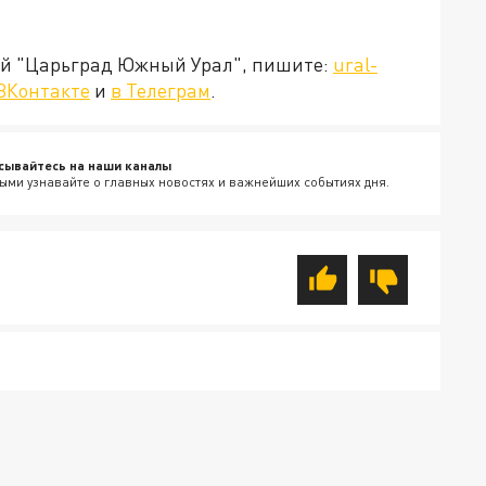
ией "Царьград Южный Урал", пишите:
ural-
ВКонтакте
и
в Телеграм
.
сывайтесь на наши каналы
ыми узнавайте о главных новостях и важнейших событиях дня.