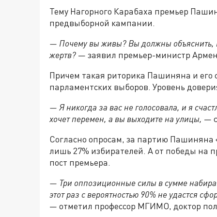
Тему Нагорного Карабаха премьер Пашиня
предвыборной кампании.
— Почему вы живы? Вы должны объяснить, п
жертв?
— заявил премьер-министр Арме
Прич
е
м такая риторика Пашиняна и его
парламентских выборов. Уровень доверия
— Я никогда за вас не голосовала, и я счаст
хочет перемен, а вы выходите на улицы,
— с
Согласно опросам, за партию Пашиняна 
лишь 27% избирателей. А от победы на 
пост премьера.
— Три оппозиционные силы в сумме набираю
этот раз с вероятностью 90% не удастся сфо
— отметил профессор МГИМО, доктор пол