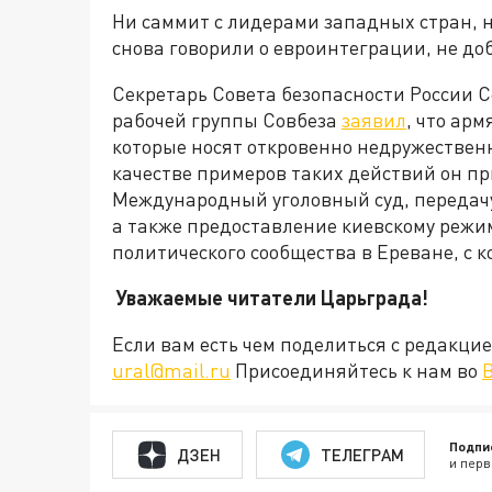
Ни саммит с лидерами западных стран, 
снова говорили о евроинтеграции, не д
Секретарь Совета безопасности России 
рабочей группы Совбеза
заявил
, что ар
которые носят откровенно недружествен
качестве примеров таких действий он п
Международный уголовный суд, передачу
а также предоставление киевскому режи
политического сообщества в Ереване, с к
Уважаемые читатели Царьграда!
Если вам есть чем поделиться с редакц
ural@mail.ru
Присоединяйтесь к нам во
Подпи
ДЗЕН
ТЕЛЕГРАМ
и перв