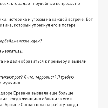
всех, кто зада
е
т неудобные вопросы, не
и, истерика и угрозы на каждой встрече. Вот
тика, который упрекнул его в потере
азербайджанские идеи?
е нарративы.
та не дали обратиться к премьеру и вывели
тыкают рот? Я что, террорист? Я требую
л мужчина.
о дворе Еревана вызвала ещ
е
больше
лил, когда женщина обвинила его в
а. Арпине Согоян шла на работу, когда