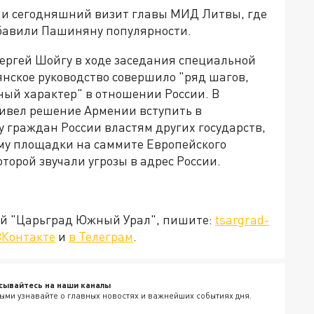
ни сегодняшний визит главы МИД Литвы, где
обавили Пашиняну популярности.
Сергей Шойгу в ходе заседания специальной
мянское руководство совершило "ряд шагов,
ный характер" в отношении России. В
ривел решение Армении вступить в
 граждан России властям других государств,
му площадки на саммите Европейского
оторой звучали угрозы в адрес России.
ией "Царьград Южный Урал", пишите:
tsargrad-
ВКонтакте
и
в Телеграм
.
сывайтесь на наши каналы
ыми узнавайте о главных новостях и важнейших событиях дня.