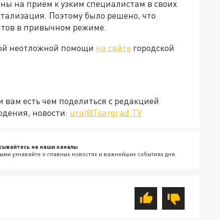
ны на прием к узким специалистам в своих
итализация. Поэтому было решено, что
тов в привычном режиме.
ной неотложной помощи
на сайте
городской
ли вам есть чем поделиться с редакцией
юдения, новости:
ural@Tsargrad.TV
сывайтесь на наши каналы
ыми узнавайте о главных новостях и важнейших событиях дня.