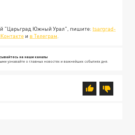
ией "Царьград Южный Урал", пишите:
tsargrad-
ВКонтакте
и
в Телеграм
.
сывайтесь на наши каналы
ыми узнавайте о главных новостях и важнейших событиях дня.