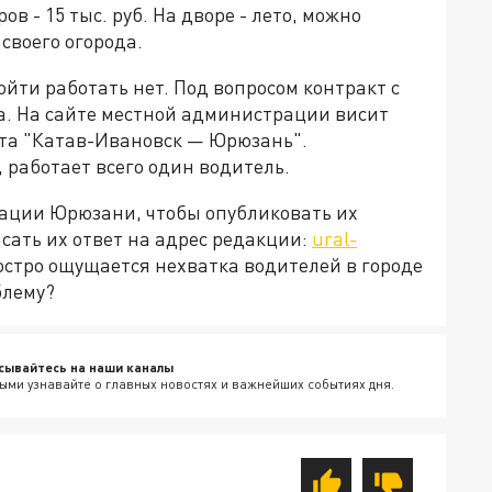
в - 15 тыс. руб. На дворе - лето, можно
 своего огорода.
ти работать нет. Под вопросом контракт с
а. На сайте местной администрации висит
та "Катав-Ивановск — Юрюзань".
 работает всего один водитель.
ации Юрюзани, чтобы опубликовать их
сать их ответ на адрес редакции:
ural-
о остро ощущается нехватка водителей в городе
блему?
сывайтесь на наши каналы
ыми узнавайте о главных новостях и важнейших событиях дня.