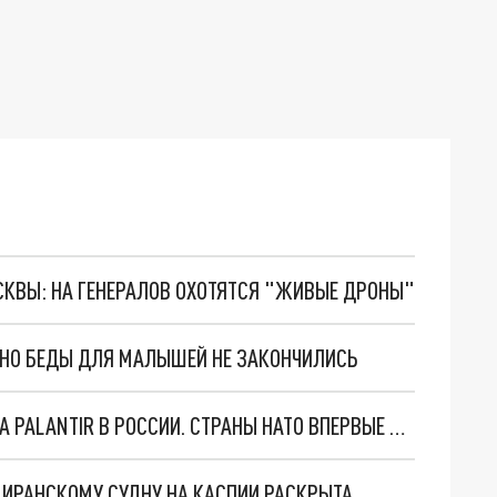
ОСКВЫ: НА ГЕНЕРАЛОВ ОХОТЯТСЯ "ЖИВЫЕ ДРОНЫ"
. НО БЕДЫ ДЛЯ МАЛЫШЕЙ НЕ ЗАКОНЧИЛИСЬ
"ОЧЕНЬ ПЛОХИЕ НОВОСТИ": БОЛЬШАЯ ОШИБКА PALANTIR В РОССИИ. СТРАНЫ НАТО ВПЕРВЫЕ ЗА СВО ОСТАНОВИЛИ ПОСТАВКИ ОРУЖИЯ. ВСУ ТЕРЯЮТ ПРИГРАНИЧЬЕ?
О ИРАНСКОМУ СУДНУ НА КАСПИИ РАСКРЫТА