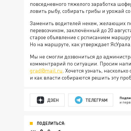
повседневного тяжелого заработка шоферо
ловить рыбу, собирать грибы и урожай со
Заменить водителей некем, желающих пой
перевозчиком, заключённый до 20 август
старое объявление с рсписанием маршру
Но на маршруте, как утверждает ЯсУрала,
Мы не смогли дозвониться до администр
комментрарий по ситуации. Просим напи
grad@mail.ru
. Хочется узнать, наскольк
и как власти собираются решить эту про
Подпи
ДЗЕН
ТЕЛЕГРАМ
и перв
ПОДЕЛИТЬСЯ: