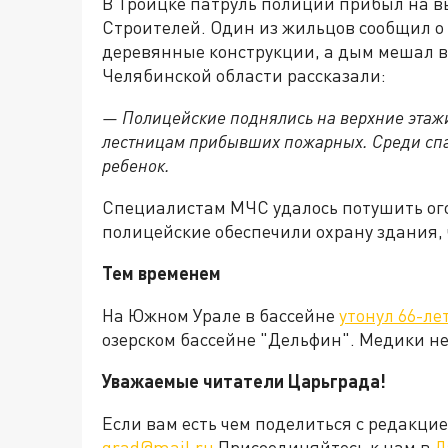
В Троицке патруль полиции прибыл на в
Строителей. Один из жильцов сообщил о 
деревянные конструкции, а дым мешал в
Челябинской области рассказали:
— Полицейские поднялись на верхние этажи
лестницам прибывших пожарных. Среди сп
ребенок.
Специалистам МЧС удалось потушить ого
полицейские обеспечили охрану здания,
Тем временем
На Южном Урале в бассейне
утонул 66-л
озерском бассейне "Дельфин". Медики н
Уважаемые читатели Царьграда!
Если вам есть чем поделиться с редакц
grad@mail.ru
Присоединяйтесь к нам в
Д