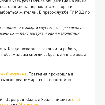
ызов в четырехэтажное общежитие на улице
возгорании на первом этаже. Горели
ыбраться жителям. В пресс-службе ГУ МВД по
 и помогли жильцам спуститься через окна по
асенных — пенсионерка и один малолетний
нь. Когда пожарные закончили работу,
 чтобы жильцы смогли забрать личные вещи.
етний мужчина
. Трагедия произошла в
е смогли реанимировать горожанина.
ией "Царьград Южный Урал", пишите:
ural-
зене
и во
ВКонтакте
.