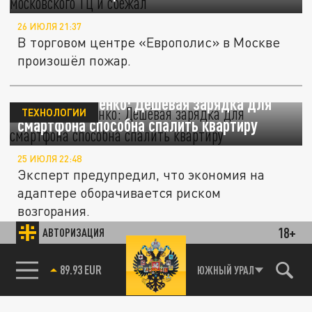
26 ИЮЛЯ 21:37
В торговом центре «Европолис» в Москве
произошёл пожар.
Эксперт Зенченко: Дешёвая зарядка для
ТЕХНОЛОГИИ
смартфона способна спалить квартиру
25 ИЮЛЯ 22:48
Эксперт предупредил, что экономия на
адаптере оборачивается риском
возгорания.
18+
АВТОРИЗАЦИЯ
ОБЩЕСТВО
89.93 EUR
ЮЖНЫЙ УРАЛ
85.64 BRENT