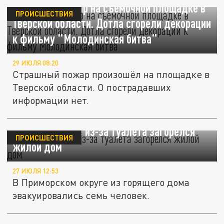
Страшный пожар на съёмочной площадке в
ПРОИСШЕСТВИЯ
Тверской области. Дотла сгорели декорации
к фильму "Молодинская битва"
29 ИЮЛЯ 08:20
Страшный пожар произошёл на площадке в
Тверской области. О пострадавших
информации нет.
В Архангельске из-за туалета загорелся
ПРОИСШЕСТВИЯ
жилой дом
27 ИЮЛЯ 12:53
В Приморском округе из горящего дома
эвакуировались семь человек.