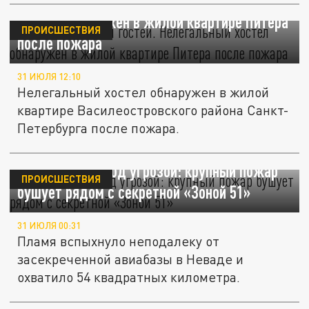
Все удобства для "гостей". Нелегальный
хостел обнаружен в жилой квартире Питера
ПРОИСШЕСТВИЯ
после пожара
31 ИЮЛЯ 12:10
Нелегальный хостел обнаружен в жилой
квартире Василеостровского района Санкт-
Петербурга после пожара.
Обломки НЛО под угрозой: крупный пожар
ПРОИСШЕСТВИЯ
бушует рядом с секретной «Зоной 51»
31 ИЮЛЯ 00:31
Пламя вспыхнуло неподалеку от
засекреченной авиабазы в Неваде и
охватило 54 квадратных километра.