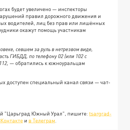
огах будет увеличено — инспекторы
 нарушений правил дорожного движения и
вых водителей, лиц без прав или лишённых
трудники окажут помощь участникам
веке, севшем за руль в нетрезвом виде,
сть ГИБДД, по телефону 02 (или 102 с
112,
— обратились к южноуральцам
ых доступен специальный канал связи — чат-
ией "Царьград Южный Урал", пишите:
tsargrad-
ВКонтакте
и
в Телеграм
.