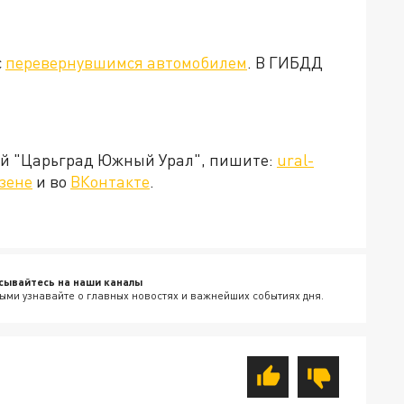
с
перевернувшимся автомобилем
. В ГИБДД
ией "Царьград Южный Урал", пишите:
ural-
зене
и во
ВКонтакте
.
сывайтесь на наши каналы
ыми узнавайте о главных новостях и важнейших событиях дня.