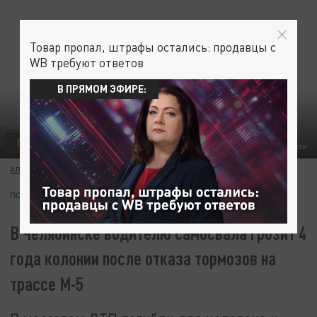
Товар пропал, штрафы остались: продавцы с
WB требуют ответов
В ПРЯМОМ ЭФИРЕ:
ПРОИСШЕСТВИЯ
ФОТО: УГИБДД ПО ЧЕЛЯБИНСКОЙ ОБЛАСТИ
АЛЕКСАНДР АНУФРИЕВ
20 ЯНВАРЯ 17:05
ПОДПИШИТЕСЬ:
В Челябинске водителю самосвала грозит 4
года колонии после отказа тормозов на
трассе М-5