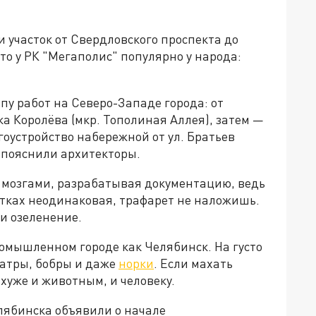
и участок от Свердловского проспекта до
то у РК "Мегаполис" популярно у народа:
пу работ на Северо-Западе города: от
ка Королёва (мкр. Тополиная Аллея), затем —
оустройство набережной от ул. Братьев
 пояснили архитекторы.
мозгами, разрабатывая документацию, ведь
стках неодинаковая, трафарет не наложишь.
и озеленение.
омышленном городе как Челябинск. На густо
датры, бобры и даже
норки
. Если махать
 хуже и животным, и человеку.
лябинска объявили о начале