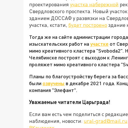
проектирования
участка набережной
рек
Свердловского проспекта. Новый участок
зданием ДОССАФ у развязки на Свердлов
участка, кстати,
будет построено
здание 
Тогда же на сайте администрации города
изыскательских работ на
участке
от Свер
мимо креативного кластера "Svoboda2". 
Челябинске построят с выходом к Ленин
проляжет мимо креативного кластера "Sv
Планы по благоустройству берега за бас
были
озвучены
в декабре 2021 года. Кон
компания "Элефант".
Уважаемые читатели Царьграда!
Если вам есть чем поделиться с редакц
наблюдения, новости:
ural-grad@mail.ru
ВКонтакте
.