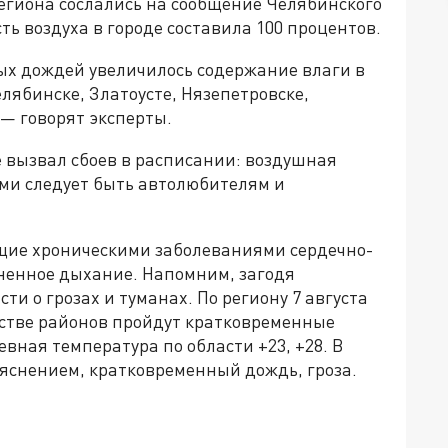
региона сослались на сообщение Челябинского
ь воздуха в городе составила 100 процентов.
ных дождей увеличилось содержание влаги в
елябинске, Златоусте, Нязепетровске,
 — говорят эксперты.
е вызвал сбоев в расписании: воздушная
ми следует быть автолюбителям и
ющие хроническими заболеваниями сердечно-
дненное дыхание. Напомним, загодя
ти о грозах и туманах. По региону 7 августа
нстве районов пройдут кратковременные
вная температура по области +23, +28. В
ояснением, кратковременный дождь, гроза.