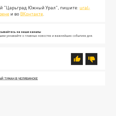
ией "Царьград Южный Урал", пишите:
ural-
зене
и во
ВКонтакте
.
сывайтесь на наши каналы
ыми узнавайте о главных новостях и важнейших событиях дня.
Й ТУМАН В ЧЕЛЯБИНСКЕ