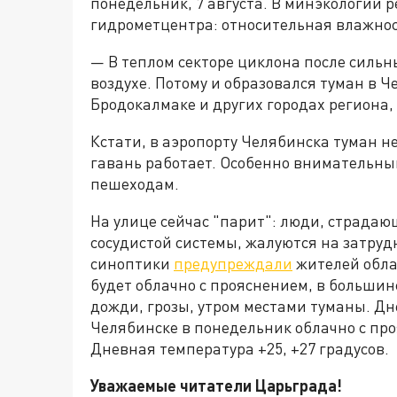
понедельник, 7 августа. В минэкологии 
гидрометцентра: относительная влажност
— В теплом секторе циклона после силь
воздухе. Потому и образовался туман в Ч
Бродокалмаке и других городах региона,
Кстати, в аэропорту Челябинска туман н
гавань работает. Особенно внимательны
пешеходам.
На улице сейчас "парит": люди, страда
сосудистой системы, жалуются на затру
синоптики
предупреждали
жителей облас
будет облачно с прояснением, в больши
дожди, грозы, утром местами туманы. Дне
Челябинске в понедельник облачно с пр
Дневная температура +25, +27 градусов.
Уважаемые читатели Царьграда!