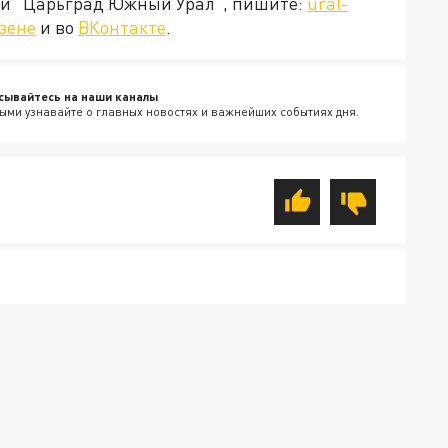
ией "Царьград Южный Урал", пишите:
ural-
зене
и во
ВКонтакте
.
сывайтесь на наши каналы
ыми узнавайте о главных новостях и важнейших событиях дня.