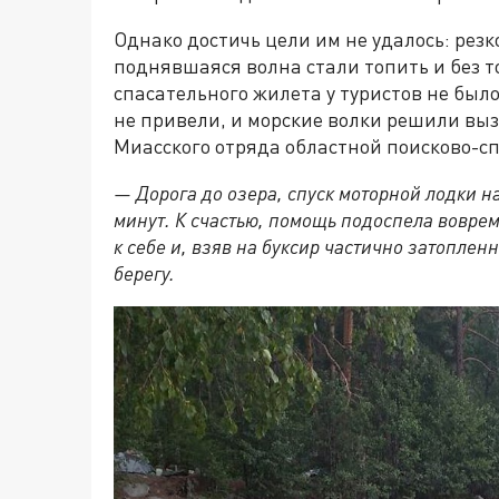
Однако достичь цели им не удалось: резк
поднявшаяся волна стали топить и без т
спасательного жилета у туристов не было
не привели, и морские волки решили вы
Миасского отряда областной поисково-с
— Дорога до озера, спуск моторной лодки н
минут. К счастью, помощь подоспела воврем
к себе и, взяв на буксир частично затоплен
берегу.