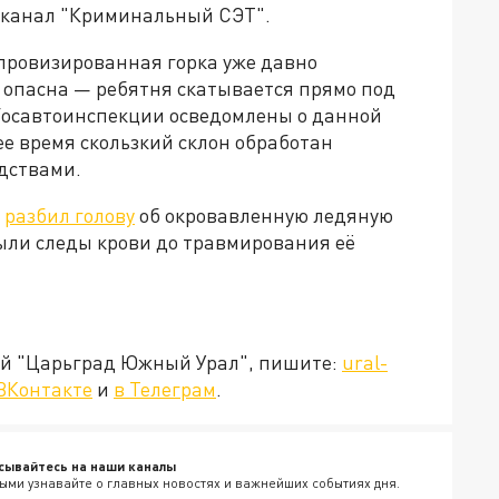
-канал "Криминальный СЭТ".
провизированная горка уже давно
о опасна — ребятня скатывается прямо под
осавтоинспекции осведомлены о данной
е время скользкий склон обработан
дствами.
к
разбил голову
об окровавленную ледяную
были следы крови до травмирования её
ией "Царьград Южный Урал", пишите:
ural-
ВКонтакте
и
в Телеграм
.
сывайтесь на наши каналы
ыми узнавайте о главных новостях и важнейших событиях дня.