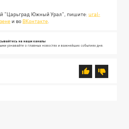
ией "Царьград Южный Урал", пишите:
ural-
зене
и во
ВКонтакте
.
сывайтесь на наши каналы
ыми узнавайте о главных новостях и важнейших событиях дня.