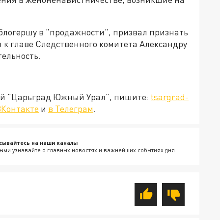
логершу в "продажности", призвал признать
я к главе Следственного комитета Александру
тельность.
ией "Царьград Южный Урал", пишите:
tsargrad-
ВКонтакте
и
в Телеграм
.
сывайтесь на наши каналы
ыми узнавайте о главных новостях и важнейших событиях дня.