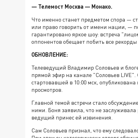
— Телемост Москва — Монако.
Что именно станет предметом спора — с
или право говорить от имени нации, — п
гарантировано яркое шоу: встреча "лицо
оппонентов обещает побить все рекорды
ОБНОВЛЕНИЕ:
Телеведущий Владимир Соловьев и блог
прямой эфир на канале "Соловьев LIVE".
стартовавшей в 10:00 мск, опубликована
просмотров.
Главной темой встречи стало обсуждени
ними. Боня заявила, что не заслуживала 
ведущий принес ей извинения.
Сам Соловьев признал, что ему следовал
При этом он категорически отверг обви