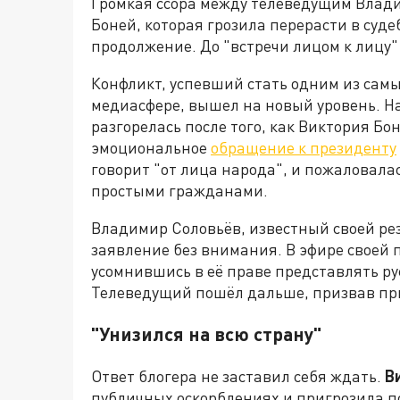
Громкая ссора между телеведущим Влад
Боней, которая грозила перерасти в су
продолжение. До "встречи лицом к лицу"
Конфликт, успевший стать одним из сам
медиасфере, вышел на новый уровень. 
разгорелась после того, как Виктория Б
эмоциональное
обращение к президенту
говорит "от лица народа", и пожаловалас
простыми гражданами.
Владимир Соловьёв, известный своей рез
заявление без внимания. В эфире своей 
усомнившись в её праве представлять ру
Телеведущий пошёл дальше, призвав пр
"Унизился на всю страну"
Ответ блогера не заставил себя ждать.
В
публичных оскорблениях и пригрозила по