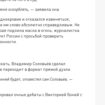
еня оскорблять,
— заявила она.
днокровие и отказался извиняться,
ое им слово абсолютно справедливым. Не
орая подлила масла в огонь: журналистка
ет России с просьбой проверить
онности.
тихать, Владимир Соловьёв сделал
е переходит в формат прямой дуэли.
ений будет, оповестил сам Соловьёв,
—
ировал очные дебаты с Викторией Боней с