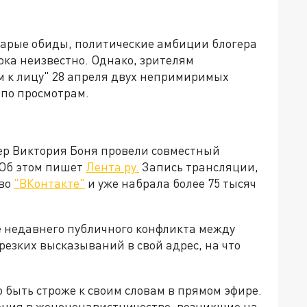
тарые обиды, политические амбиции блогера
ока неизвестно. Однако, зрителям
м к лицу" 28 апреля двух непримиримых
 по просмотрам.
ер Виктория Боня провели совместный
 Об этом пишет
Лента ру.
Запись трансляции,
 во
"ВКонтакте"
и уже набрала более 75 тысяч
е недавнего публичного конфликта между
резких высказываний в свой адрес, на что
о быть строже к своим словам в прямом эфире.
нения в женоненавистничестве, возникшие на