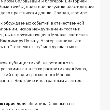
имиром Соловьёвым и блогером Викторией
дебные тяжбы, внезапно получила неожиданное
 дело практически дошло. Правда, в эфире.
ых обсуждаемых событий в отечественной
Напомним, искра между знаменитостями
оня, ныне проживающая в Монако, записала
Владимиру Путину. Блогер заявила, что
ь на "толстую стену" между властью и
кой публицистикой, не оставил это
программы он жёстко раскритиковал Боню,
сский народ из роскошного Монако.
изнать Викторию иностранным агентом.
иктория Боня
обвинила Соловьёва в
дать на него в суд.