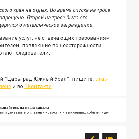
ого края на отдых. Во время спуска на тросе
запрещено. Второй на тросе была его
дарился о металлическое заграждение.
казание услуг, не отвечающих требованиям
бителей, повлекшие по неосторожности
ботают следователи.
ией "Царьград Южный Урал", пишите:
ural-
зене
и во
ВКонтакте
.
сывайтесь на наши каналы
ыми узнавайте о главных новостях и важнейших событиях дня.