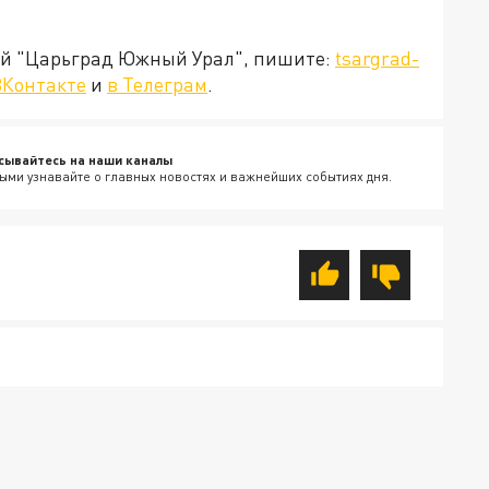
ией "Царьград Южный Урал", пишите:
tsargrad-
ВКонтакте
и
в Телеграм
.
сывайтесь на наши каналы
ыми узнавайте о главных новостях и важнейших событиях дня.