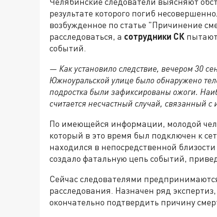
Челябинские следователи выясняют обс
результате которого погиб несовершенно
возбужденное по статье "Причинение см
расследоваться, а
сотрудники СК
пытаютс
событий.
— Как установило следствие, вечером 30 се
Южноуральской улице было обнаружено тело
подростка были зафиксированы ожоги. Наи
считается несчастный случай, связанный с
По имеющейся информации, молодой чело
который в это время был подключен к сет
находился в непосредственной близости 
создало фатальную цепь событий, приве
Сейчас следователями предпринимаются
расследования. Назначен ряд экспертиз, 
окончательно подтвердить причину смер