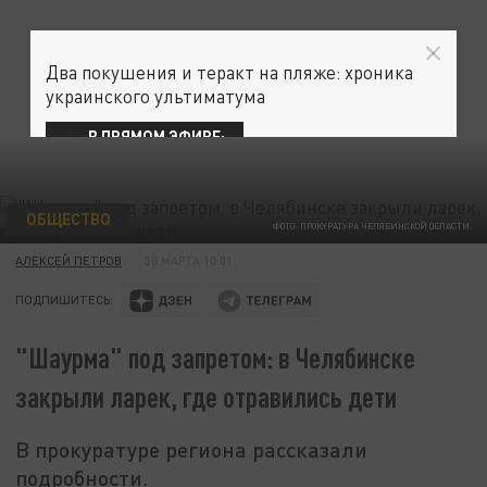
Два покушения и теракт на пляже: хроника
украинского ультиматума
В ПРЯМОМ ЭФИРЕ:
ОБЩЕСТВО
ФОТО: ПРОКУРАТУРА ЧЕЛЯБИНСКОЙ ОБЛАСТИ.
АЛЕКСЕЙ ПЕТРОВ
30 МАРТА 10:01
ПОДПИШИТЕСЬ:
"Шаурма" под запретом: в Челябинске
закрыли ларек, где отравились дети
В прокуратуре региона рассказали
подробности.