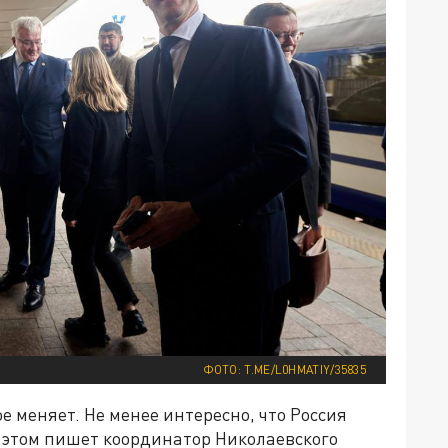
ФОТО: T.ME/L0HMATIY/35835
ое меняет. Не менее интересно, что Россия
об этом пишет координатор Николаевского