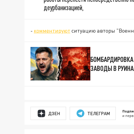
деурбанизацией,
-
комментируют
ситуацию авторы "Военн
БОМБАРДИРОВКА 
ЗАВОДЫ В РУИНАХ
Подпи
ДЗЕН
ТЕЛЕГРАМ
и перв