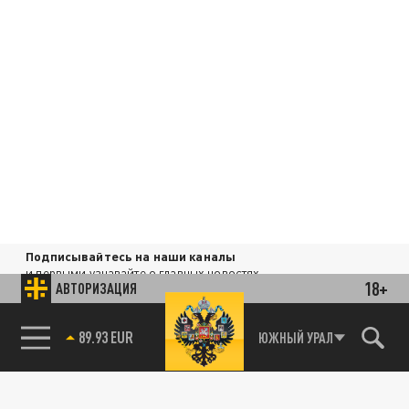
Подписывайтесь на наши каналы
и первыми узнавайте о главных новостях
18+
АВТОРИЗАЦИЯ
и важнейших событиях дня.
85.64 BRENT
ДЗЕН
ТЕЛЕГРАМ
ЮЖНЫЙ УРАЛ
89.93 EUR
ПОДЕЛИТЬСЯ В СОЦСЕТЯХ: