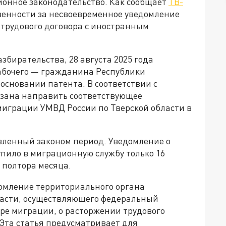
нное законодательство. Как сообщает
ТВ-
твенности за несвоевременное уведомление
 трудового договора с иностранным
азбирательства, 28 августа 2025 года
абочего — гражданина Республики
 основании патента. В соответствии с
зана направить соответствующее
миграции УМВД России по Тверской области в
вленный законом период. Уведомление о
ило в миграционную службу только 16
в полтора месяца.
домление территориального органа
ласти, осуществляющего федеральный
ере миграции, о расторжении трудового
Эта статья предусматривает для