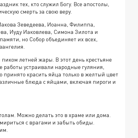
аздник тех, кто служил Богу. Все апостолы,
ческую смерть за свою веру.
Иакова Зеведеева, Иоанна, Филиппа,
ва, Иуду Иаковлева, Симона Зилота и
 памяти, но Собор объединяет их всех,
вангелия.
 пиком летней жары. В этот день крестьяне
ле работы устраивали народные гуляния,
ло принято красить яйца только в желтый цвет
различные блюда с яйцами, включая пироги и
толам. Можно делать это в храме или дома.
мириться с врагами и забыть обиды.
им.