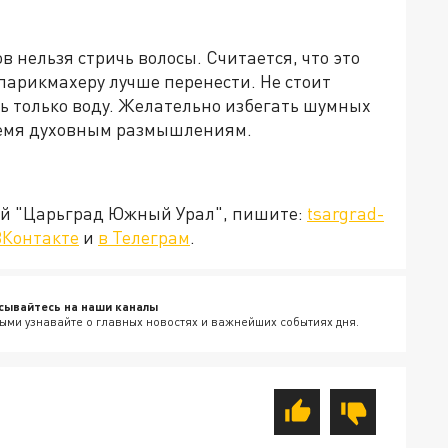
в нельзя стричь волосы. Считается, что это
 парикмахеру лучше перенести. Не стоит
ь только воду. Желательно избегать шумных
ремя духовным размышлениям.
ией "Царьград Южный Урал", пишите:
tsargrad-
ВКонтакте
и
в Телеграм
.
сывайтесь на наши каналы
ыми узнавайте о главных новостях и важнейших событиях дня.