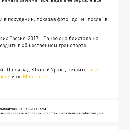
 в похудении, показав фото "до" и "после" в
ис Россия-2017". Ранее она блистала на
м ездить в общественном транспорте.
ией "Царьград Южный Урал", пишите:
ural-
зене
и во
ВКонтакте
.
сывайтесь на наши каналы
ыми узнавайте о главных новостях и важнейших событиях дня.