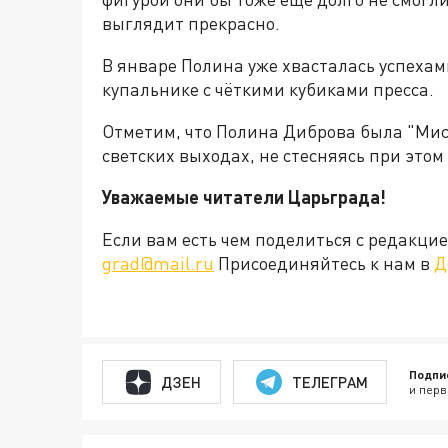
выглядит прекрасно.
В январе Полина уже хвасталась успехами
купальнике с чёткими кубиками пресса.
Отметим, что Полина Диброва была "Мисс
светских выходах, не стесняясь при это
Уважаемые читатели Царьграда!
Если вам есть чем поделиться с редакц
grad@mail.ru
Присоединяйтесь к нам в
Д
Подпи
ДЗЕН
ТЕЛЕГРАМ
и перв