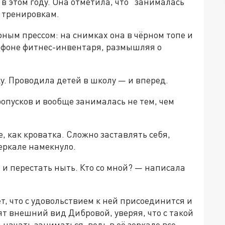
в этом году. Она отметила, что "занималась
м тренировкам.
фным прессом: на снимках она в чёрном топе и
а фоне фитнес-инвентаря, размышляя о
ку. Проводила детей в школу — и вперед.
опусков и вообще занималась не тем, чем
е, как кроватка. Сложно заставлять себя,
зеркале намекнуло.
и и перестать ныть. Кто со мной? — написала
, что с удовольствием к ней присоединится и
ят внешний вид Дибровой, уверяя, что с такой
 начать заниматься, ведь в её зеркале все