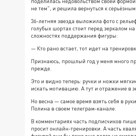
поделилась недовольством своей формой 
не тем", и решила вернуться к серьёзны
36-летняя звезда выложила фото с релье
голубых шортах стоит перед зеркалом н
сложностях поддержания фигуры:
— Кто рано встает, тот идет на трениров
Признаюсь, прошлый год у меня много пр
прежде.
Это и видно теперь: ручки и ножки мягки
искать мотивацию. А тут и отражение в 
Но весна — самое время взять себя в рук
Полина в своем телеграм-канале.
В комментариях часть подписчиков пишет
просит онлайн-тренировки. А часть хвал
фигурой они бы тоже еще долго не смогли