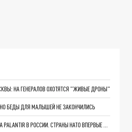
ОСКВЫ: НА ГЕНЕРАЛОВ ОХОТЯТСЯ "ЖИВЫЕ ДРОНЫ"
. НО БЕДЫ ДЛЯ МАЛЫШЕЙ НЕ ЗАКОНЧИЛИСЬ
"ОЧЕНЬ ПЛОХИЕ НОВОСТИ": БОЛЬШАЯ ОШИБКА PALANTIR В РОССИИ. СТРАНЫ НАТО ВПЕРВЫЕ ЗА СВО ОСТАНОВИЛИ ПОСТАВКИ ОРУЖИЯ. ВСУ ТЕРЯЮТ ПРИГРАНИЧЬЕ?