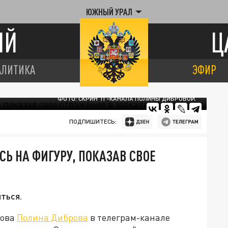
ЮЖНЫЙ УРАЛ
ИЙ
Ц
АЛИТИКА
ЭФИР
ФОТО: СКРИН ТГ-КАНАЛА ПОЛИНЫ ДИБРОВОЙ.
ПОДПИШИТЕСЬ:
 НА ФИГУРУ, ПОКАЗАВ СВОЕ
ться.
рова
Полина Диброва
в телеграм-канале